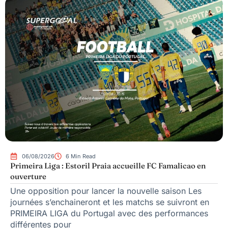
06/08/2026
6 Min Read
Primeira Liga : Estoril Praia accueille FC Famalicao en
ouverture
Une opposition pour lancer la nouvelle saison Les
journées s’enchaineront et les matchs se suivront en
PRIMEIRA LIGA du Portugal avec des performances
différentes pour