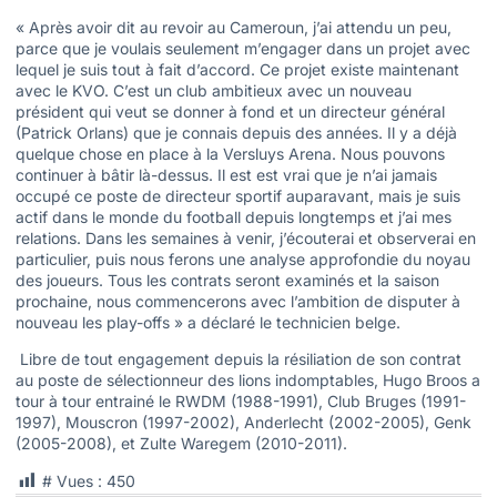
« Après avoir dit au revoir au Cameroun, j’ai attendu un peu,
parce que je voulais seulement m’engager dans un projet avec
lequel je suis tout à fait d’accord. Ce projet existe maintenant
avec le KVO. C’est un club ambitieux avec un nouveau
président qui veut se donner à fond et un directeur général
(Patrick Orlans) que je connais depuis des années. Il y a déjà
quelque chose en place à la Versluys Arena. Nous pouvons
continuer à bâtir là-dessus. Il est est vrai que je n’ai jamais
occupé ce poste de directeur sportif auparavant, mais je suis
actif dans le monde du football depuis longtemps et j’ai mes
relations. Dans les semaines à venir, j’écouterai et observerai en
particulier, puis nous ferons une analyse approfondie du noyau
des joueurs. Tous les contrats seront examinés et la saison
prochaine, nous commencerons avec l’ambition de disputer à
nouveau les play-offs » a déclaré le technicien belge.
Libre de tout engagement depuis la résiliation de son contrat
au poste de sélectionneur des lions indomptables, Hugo Broos a
tour à tour entrainé le RWDM (1988-1991), Club Bruges (1991-
1997), Mouscron (1997-2002), Anderlecht (2002-2005), Genk
(2005-2008), et Zulte Waregem (2010-2011).
# Vues :
450