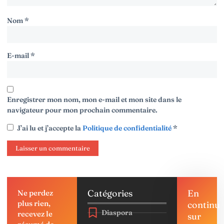
Nom
*
E-mail
*
Enregistrer mon nom, mon e-mail et mon site dans le
navigateur pour mon prochain commentaire.
J’ai lu et j’accepte la
Politique de confidentialité
*
Catégories
En
Ne perdez
plus rien,
continu
Diaspora
recevez le
sur