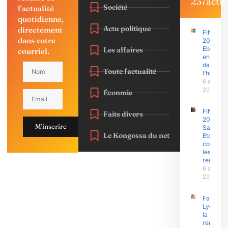
237actu
Société
l'actualité
quotidienne,
Actu politique
directement
FINAJU
dans votre
2026 :
Ebolowa
Les affaires
courriel.
entre
dans
Toute l'actualité
l’histoire
6 août
2026
Éconmie
FINAJU
Faits divers
2026 :
M'inscrire
Samuel
Le Kongossa du net
Eto’o Fils
concent
les
regards
6 août
2026
Fako : N
Lyonga 
la
remobili