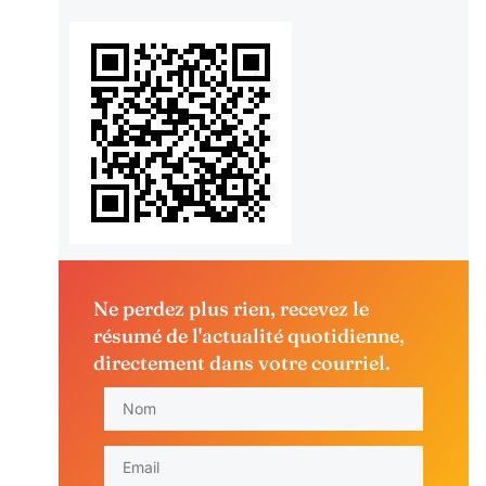
Ne perdez plus rien, recevez le
résumé de l'actualité quotidienne,
directement dans votre courriel.