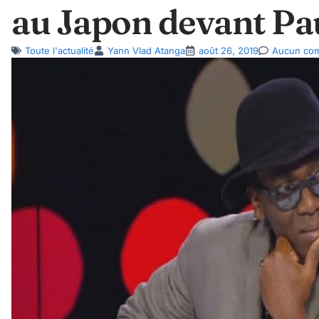
au Japon devant Pa
Toute l'actualité
Yann Vlad Atanga
août 26, 2019
Aucun com