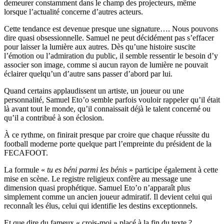
demeurer constamment dans le champ des projecteurs, même
lorsque l’actualité concerne d’autres acteurs.
Cette tendance est devenue presque une signature…. Nous pouvons
dire quasi obsessionnelle. Samuel ne peut décidément pas s’effacer
pour laisser la lumière aux autres. Dès qu’une histoire suscite
l’émotion ou l’admiration du public, il semble ressentir le besoin d’y
associer son image, comme si aucun rayon de lumière ne pouvait
éclairer quelqu’un d’autre sans passer d’abord par lui.
Quand certains applaudissent un artiste, un joueur ou une
personnalité, Samuel Eto’o semble parfois vouloir rappeler qu’il était
là avant tout le monde, qu’il connaissait déjà le talent concerné ou
qu’il a contribué à son éclosion.
À ce rythme, on finirait presque par croire que chaque réussite du
football moderne porte quelque part l’empreinte du président de la
FECAFOOT.
La formule «
tu es béni parmi les bénis
» participe également à cette
mise en scène. Le registre religieux confère au message une
dimension quasi prophétique. Samuel Eto’o n’apparaît plus
simplement comme un ancien joueur admiratif. Il devient celui qui
reconnaît les élus, celui qui identifie les destins exceptionnels.
Et que dire du fameux « crois-moi » placé à la fin du texte ?