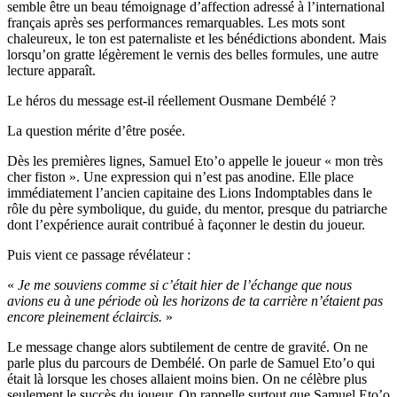
semble être un beau témoignage d’affection adressé à l’international
français après ses performances remarquables. Les mots sont
chaleureux, le ton est paternaliste et les bénédictions abondent. Mais
lorsqu’on gratte légèrement le vernis des belles formules, une autre
lecture apparaît.
Le héros du message est-il réellement Ousmane Dembélé ?
La question mérite d’être posée.
Dès les premières lignes, Samuel Eto’o appelle le joueur « mon très
cher fiston ». Une expression qui n’est pas anodine. Elle place
immédiatement l’ancien capitaine des Lions Indomptables dans le
rôle du père symbolique, du guide, du mentor, presque du patriarche
dont l’expérience aurait contribué à façonner le destin du joueur.
Puis vient ce passage révélateur :
«
Je me souviens comme si c’était hier de l’échange que nous
avions eu à une période où les horizons de ta carrière n’étaient pas
encore pleinement éclaircis.
»
Le message change alors subtilement de centre de gravité. On ne
parle plus du parcours de Dembélé. On parle de Samuel Eto’o qui
était là lorsque les choses allaient moins bien. On ne célèbre plus
seulement le succès du joueur. On rappelle surtout que Samuel Eto’o