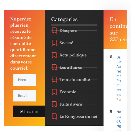
Catégories
En
Ne perdez
plus rien,
continu
Diaspora
recevez le
sur
résumé de
237actu
Société
l'actualité
quotidienne,
Actu politique
directement
Drame à
dans votre
Limbé :
Après
Les affaires
courriel.
l’éboule
meurtrier
Toute l'actualité
Premier
ministre
réconfor
Éconmie
les sinis
7 août 2
Faits divers
M'inscrire
Nouvell
Le Kongossa du net
plainte
d’Olive
Ngobo
contre