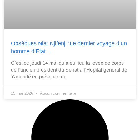
Obsèques Niat Njifenji :Le dernier voyage d’un
homme d’Etat…
C’est ce jeudi 14 mai qu’a eu lieu la levée de corps
de l’ancien président du Senat à l’Hôpital général de
Yaoundé en présence du
15 mai 2026
Aucun commentaire