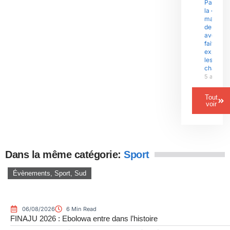
Paul Biy
la «
malédict
des
avenants
fait
exploser
les gran
chantier
5 août 2
Tout
voir
Dans la même catégorie:
Sport
Évènements
,
Sport
,
Sud
06/08/2026
6 Min Read
FINAJU 2026 : Ebolowa entre dans l’histoire