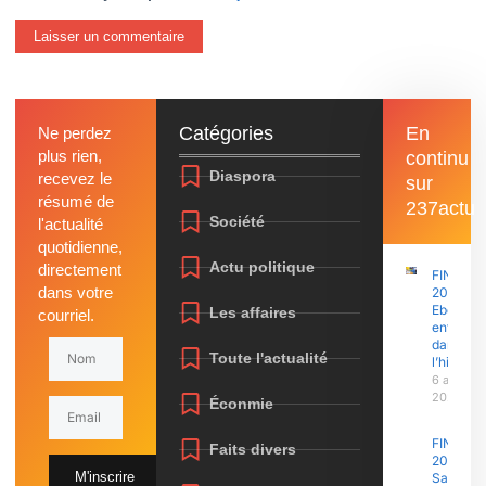
Catégories
En
Ne perdez
plus rien,
continu
Diaspora
recevez le
sur
résumé de
237actu
Société
l'actualité
quotidienne,
Actu politique
directement
FINAJU
dans votre
2026 :
Ebolowa
Les affaires
courriel.
entre
dans
Toute l'actualité
l’histoire
6 août
2026
Éconmie
FINAJU
Faits divers
2026 :
M'inscrire
Samuel