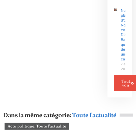
Nouvell
plainte
d’Olive
Ngobo
contre
Didier
Badjeck
qui
dénonce
une «
cabale »
7 août
2026
Tout
voir
Dans la même catégorie:
Toute l'actualité
Actu politique
,
Toute l'actualité