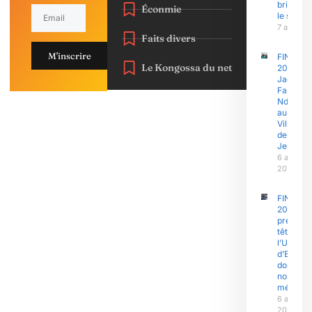
brise enf
Éconmie
le silenc
7 août 2
Faits divers
M'inscrire
FINAJU
Le Kongossa du net
2026 :
Jacques
Fame
Ndongo
au
Village
des
Jeux
6 août
2026
FINAJU
2026 : l’
prend la
tête,
l’Univers
d’Ebolo
domine 
nombre 
médaille
6 août
2026