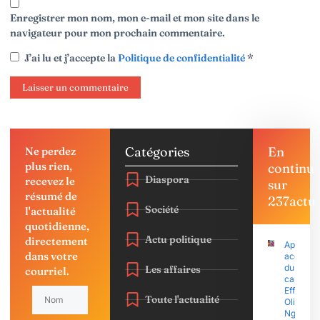
Enregistrer mon nom, mon e-mail et mon site dans le
navigateur pour mon prochain commentaire.
J’ai lu et j’accepte la
Politique de confidentialité
*
Catégories
En
Ne perdez
plus rien,
continu
Diaspora
recevez le
sur
résumé de
237actu
Société
l'actualité
quotidienne,
Actu politique
directement
Après le
dans votre
accusati
du
Les affaires
courriel.
capitain
Effoudou
Toute l'actualité
Olive
Ngobo E