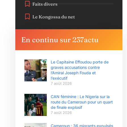
Faits divers
Le Kongossa du net
En continu sur 237actu
Le Capitaine Effoudou porte de
graves accusations contre
l’Amiral Joseph Fouda et
l’exécutif
7 août 2026
CAN féminine : Le Nigeria sur la
route du Cameroun pour un quart
de finale explosif
7 août 2026
Cameroun : 36 migrants expulsés