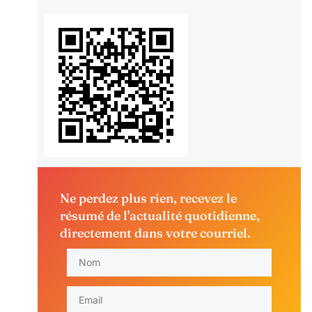
Ne perdez plus rien, recevez le
résumé de l'actualité quotidienne,
directement dans votre courriel.