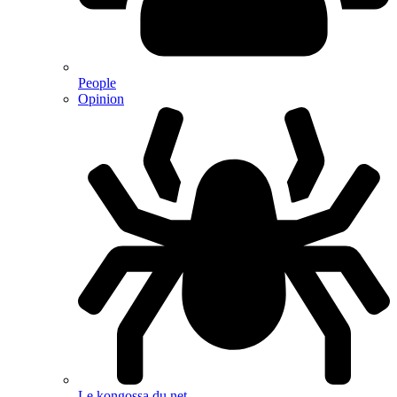
People
Opinion
Le kongossa du net