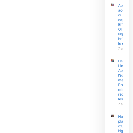
Après le
accusati
du
capitain
Effoudou
Olive
Ngobo E
brise enf
le silenc
7 août 2
Drame à
Limbé :
Après
l’éboule
meurtrier
Premier
ministre
réconfor
les sinis
7 août 2
Nouvell
plainte
d’Olive
Ngobo