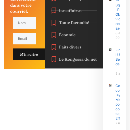
P-
dans votre
Square
: Peter
Les affaires
courriel.
Okoye
vide
Toute l'actualité
son
sac
8 août
Éconmie
2026
Faits divers
Finasu 2
M'inscrire
l’Univers
Le Kongossa du net
Bertoua 
démonst
!
8 août 2
Coup d’É
contre P
Biya : Sa
Mohama
porte pla
contre l
capitain
Effoudo
7 août 2