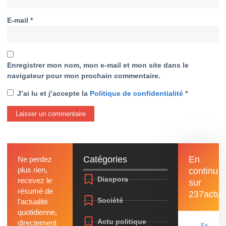
E-mail
*
Enregistrer mon nom, mon e-mail et mon site dans le
navigateur pour mon prochain commentaire.
J’ai lu et j’accepte la
Politique de confidentialité
*
Catégories
En
Ne perdez
plus rien,
continu
Diaspora
recevez le
sur
résumé de
237actu
Société
l'actualité
quotidienne,
Actu politique
directement
Extrême-