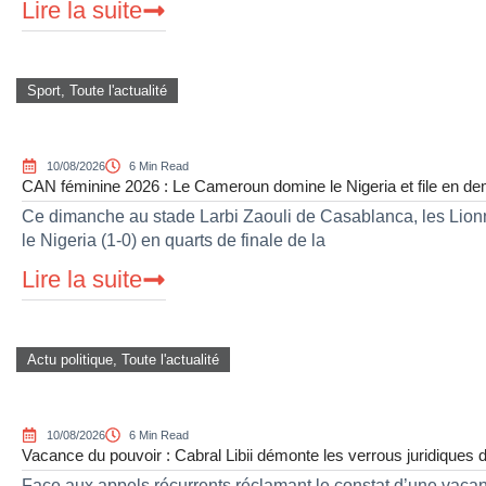
Lire la suite
Sport
,
Toute l'actualité
10/08/2026
6 Min Read
CAN féminine 2026 : Le Cameroun domine le Nigeria et file en dem
Ce dimanche au stade Larbi Zaouli de Casablanca, les Lionn
le Nigeria (1-0) en quarts de finale de la
Lire la suite
Actu politique
,
Toute l'actualité
10/08/2026
6 Min Read
Vacance du pouvoir : Cabral Libii démonte les verrous juridiques
Face aux appels récurrents réclamant le constat d’une vacanc