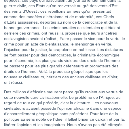
dépecés, ces pays qui basculaient du jour au lendemain dans la
guerre civile, ces Etats qu’on renversait au gré des vents d’Est,
des vents d’Ouest ; ces rebellions armées qu’on présentait
comme des modèles d’héroïsme et de modernité, ces Chefs
d’Etats assassinés, déportés au nom de la démocratie et de la
bonne gouvernance. Les criminocraties occidentales qui étaient
derrière ces crimes, ont réussi la prouesse que leurs ancêtres
esclavagistes avaient réalisé ; Faire passer le vice pour la vertu, le
crime pour un acte de bienfaisance, le mensonge en vérité,
l’injustice pour la justice, la crapulerie en noblesse. Les dictatures
se font passer pour des démocraties, la criminalité économique
pour l’économie, les plus grands violeurs des droits de l’homme
se passent pour les plus grands défenseurs et promoteurs des
droits de l’homme. Voilà la prouesse géopolitique que les
nouveaux civilisateurs, héritiers des anciens civilisateurs d’hier,
ont réussi.
Des millions d’africains meurent parce qu’ils croient aux vertus de
cette nouvelle cure civilisationnelle. Le problème de l’Afrique, au
regard de tout ce qui précède, c’est la dictature. Les nouveaux
civilisateurs avaient possédé l’opinion africaine dans une espèce
d’ensorcellement géopolitique sans précédent. Pour faire de la
politique au sens noble de l’idée, il fallait briser ce carcan et par là,
libérer l’opinion et les imaginaires. Nous n’avons pas été effrayés