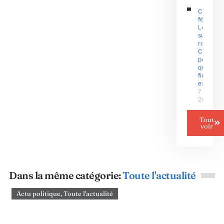
CAN
féminine 
Le Niger
sur la
route du
Camero
pour un
quart de
finale
explosif
7 août
2026
Tout
voir
Dans la même catégorie:
Toute l'actualité
Actu politique
,
Toute l'actualité