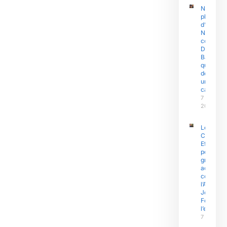
Nouvelle
plainte
d’Olive
Ngobo
contre
Didier
Badjeck
qui
dénonce
une «
cabale »
7 août
2026
Le
Capitain
Effoudou
porte de
graves
accusati
contre
l’Amiral
Joseph
Fouda et
l’exécutif
7 août 2