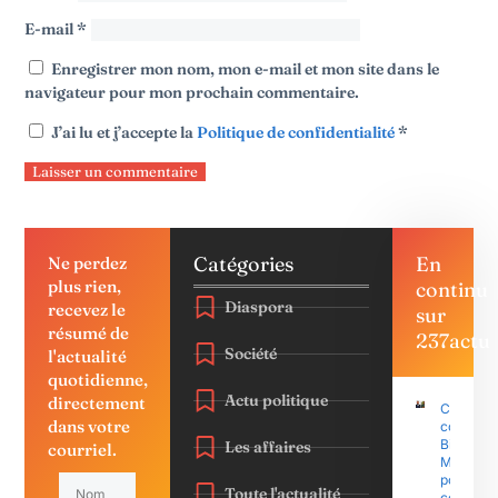
E-mail
*
Enregistrer mon nom, mon e-mail et mon site dans le
navigateur pour mon prochain commentaire.
J’ai lu et j’accepte la
Politique de confidentialité
*
Catégories
En
Ne perdez
plus rien,
continu
Diaspora
recevez le
sur
résumé de
237actu
Société
l'actualité
quotidienne,
Actu politique
directement
Coup d’É
dans votre
contre P
Biya : Sa
Les affaires
courriel.
Mohama
porte pla
Toute l'actualité
contre le