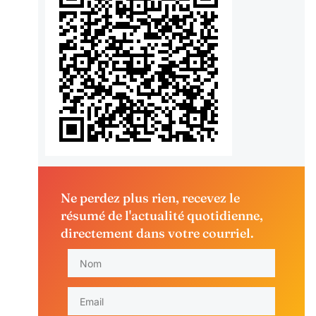
Ne perdez plus rien, recevez le
résumé de l'actualité quotidienne,
directement dans votre courriel.