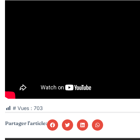
# Vues :
703
Partager l'article: