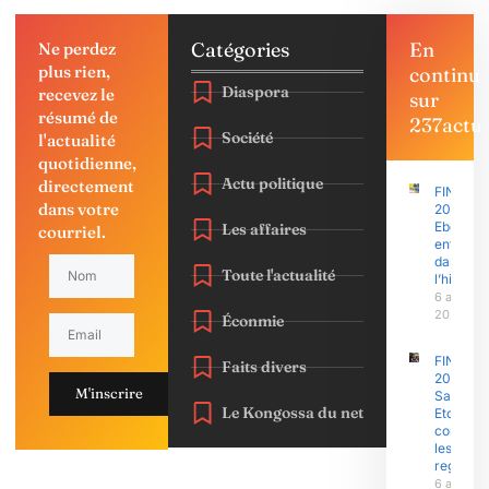
Catégories
En
Ne perdez
plus rien,
continu
Diaspora
recevez le
sur
résumé de
237actu
Société
l'actualité
quotidienne,
Actu politique
directement
FINAJU
dans votre
2026 :
Ebolowa
Les affaires
courriel.
entre
dans
Toute l'actualité
l’histoire
6 août
2026
Éconmie
FINAJU
Faits divers
2026 :
M'inscrire
Samuel
Le Kongossa du net
Eto’o Fils
concent
les
regards
6 août