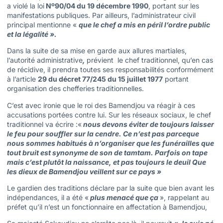
a violé la loi
Nº90/04 du 19 décembre 1990
, portant sur les
manifestations publiques. Par ailleurs, l’administrateur civil
principal mentionne «
que le chef a mis en péril l’ordre public
et la légalité ».
Dans la suite de sa mise en garde aux allures martiales,
l’autorité administrative
,
prévient le chef traditionnel, qu’en cas
de récidive, il prendra toutes ses responsabilités conformément
à l’article
29 du décret 77/245 du 15 juillet 1977
portant
organisation des chefferies traditionnelles.
C’est avec ironie que le roi des Bamendjou va réagir à ces
accusations portées contre lui. Sur les réseaux sociaux, le chef
traditionnel va écrire :«
nous devons éviter de toujours laisser
le feu pour souffler sur la cendre. Ce n’est pas parceque
nous sommes habitués à n’organiser que les funérailles que
tout bruit est synonyme de son de tamtam. Parfois on tape
mais c’est plutôt la naissance, et pas toujours le deuil Que
les dieux de Bamendjou veillent sur ce pays »
Le gardien des traditions déclare par la suite que bien avant les
indépendances, il a été «
plus menacé que ça
», rappelant au
préfet qu’il n’est un fonctionnaire en affectation à Bamendjou,