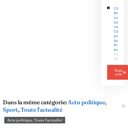
CAN
féminine 
Le Niger
sur la
route du
Camero
pour un
quart de
finale
explosif
7 août
2026
Tout
voir
Dans la même catégorie:
Actu politique
,
Sport
,
Toute l'actualité
Actu politique
,
Toute l'actualité