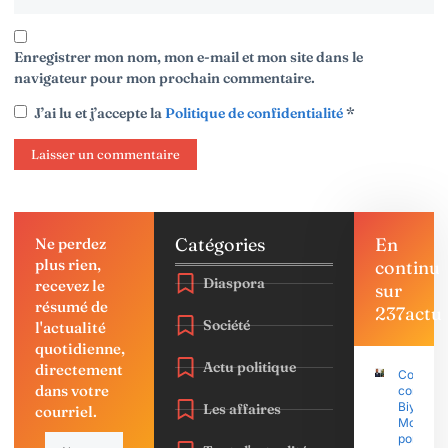
Enregistrer mon nom, mon e-mail et mon site dans le
navigateur pour mon prochain commentaire.
J’ai lu et j’accepte la
Politique de confidentialité
*
Catégories
En
Ne perdez
plus rien,
continu
Diaspora
recevez le
sur
résumé de
237actu
Société
l'actualité
quotidienne,
Actu politique
directement
Coup d’É
dans votre
contre P
Biya : Sa
Les affaires
courriel.
Mohama
porte pla