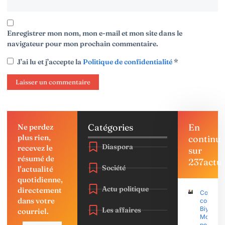
Enregistrer mon nom, mon e-mail et mon site dans le
navigateur pour mon prochain commentaire.
J’ai lu et j’accepte la
Politique de confidentialité
*
Catégories
En
Ne perdez
plus rien,
continu
Diaspora
recevez le
sur
résumé de
237actu
Société
l'actualité
quotidienne,
Actu politique
directement
Coup d’É
dans votre
contre P
Biya : Sa
Les affaires
courriel.
Mohama
porte pla