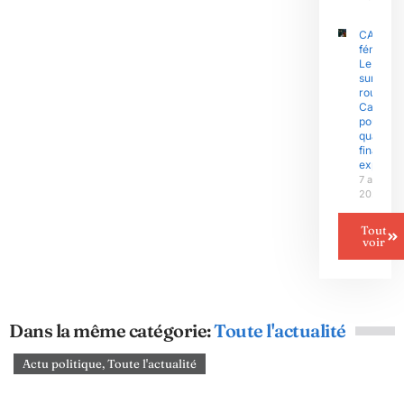
CAN
féminine 
Le Niger
sur la
route du
Camero
pour un
quart de
finale
explosif
7 août
2026
Tout
voir
Dans la même catégorie:
Toute l'actualité
Actu politique
,
Toute l'actualité