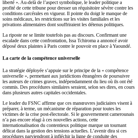
liberté ». Au-delà de l’aspect symbolique, le leader politique a
profité de cette tribune pour dresser un réquisitoire sévère contre les
conditions carcérales en vigueur. Il pointe du doigt le manque de
soins médicaux, les restrictions sur les visites familiales et les
privations alimentaires dont souffriraient les détenus politiques.
La riposte ne se limite toutefois pas au discours. Confirmant une
escalade dans cette confrontation, Issa Tchiroma a annoncé avoir
déposé deux plaintes à Paris contre le pouvoir en place à Yaoundé.
La carte de la compétence universelle
La stratégie déployée s’appuie sur le principe de la « compétence
universelle », permettant aux juridictions étrangères de poursuivre
les auteurs de crimes graves, indépendamment du lieu où ils ont été
commis. Des procédures similaires seraient, selon ses dires, en cours
dans plusieurs autres capitales occidentales.
Le leader du FSNC affirme que ces manœuvres judiciaires visent à
préparer, à terme, un mécanisme de réparation pour toutes les
victimes de la crise post-électorale. Si le gouvernement camerounais
n’a pas encore réagi à ces nouvelles actions, cette
internationalisation du contentieux politique marque un tournant
délicat dans la gestion des tensions actuelles. L’avenir dira si ces
procédures parviendront à infléchir la ligne de conduite des