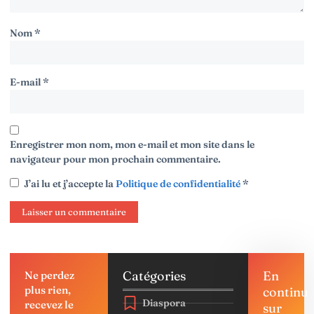
Nom
*
E-mail
*
Enregistrer mon nom, mon e-mail et mon site dans le
navigateur pour mon prochain commentaire.
J’ai lu et j’accepte la
Politique de confidentialité
*
Catégories
En
Ne perdez
plus rien,
continu
Diaspora
recevez le
sur