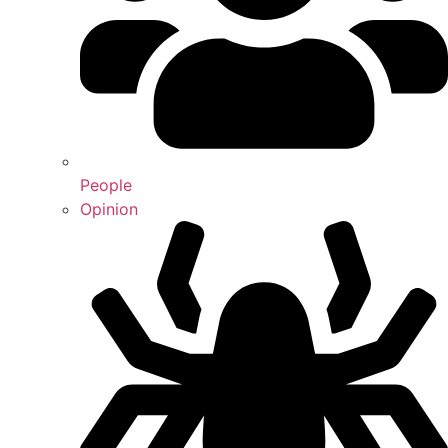
People
Opinion