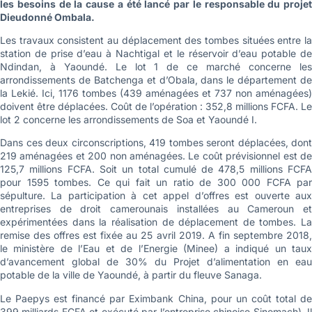
les besoins de la cause a été lancé par le responsable du projet
Dieudonné Ombala.
Les travaux consistent au déplacement des tombes situées entre la
station de prise d’eau à Nachtigal et le réservoir d’eau potable de
Ndindan, à Yaoundé. Le lot 1 de ce marché concerne les
arrondissements de Batchenga et d’Obala, dans le département de
la Lekié. Ici, 1176 tombes (439 aménagées et 737 non aménagées)
doivent être déplacées. Coût de l’opération : 352,8 millions FCFA. Le
lot 2 concerne les arrondissements de Soa et Yaoundé I.
Dans ces deux circonscriptions, 419 tombes seront déplacées, dont
219 aménagées et 200 non aménagées. Le coût prévisionnel est de
125,7 millions FCFA. Soit un total cumulé de 478,5 millions FCFA
pour 1595 tombes. Ce qui fait un ratio de 300 000 FCFA par
sépulture. La participation à cet appel d’offres est ouverte aux
entreprises de droit camerounais installées au Cameroun et
expérimentées dans la réalisation de déplacement de tombes. La
remise des offres est fixée au 25 avril 2019. A fin septembre 2018,
le ministère de l’Eau et de l’Energie (Minee) a indiqué un taux
d’avancement global de 30% du Projet d’alimentation en eau
potable de la ville de Yaoundé, à partir du fleuve Sanaga.
Le Paepys est financé par Eximbank China, pour un coût total de
399 milliards FCFA et exécuté par l’entreprise chinoise Sinomach). Il