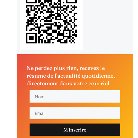
Ne perdez plus rien, recevez le
résumé de l'actualité quotidienne,
directement dans votre courriel.
M'inscrire