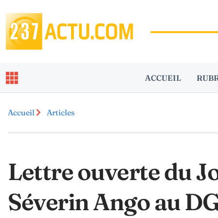
ACCUEIL
RUB
Accueil
Articles
Lettre ouverte du J
Séverin Ango au D