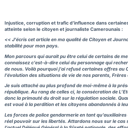
Injustice, corruption et trafic d’influence dans certain
atteinte selon le citoyen et journaliste Camerounais :
<< J’écris cet article en ma qualité de Citoyen et Journa
stabilité pour mon pays.
Mon parcours qui aurait pu être celui de certains de mes
connaissez c’est-à-dire celui du personnage qui reche
de nous.
Voilà pourquoi j’ai refusé certaines offres a
l’évolution des situations de vie de nos parents, Frères
Je suis attaché au plus profond de moi-même à la prése
république.
Au rang de celles ci, la consécration de L’Et
donc la primauté du droit sur la régulation sociale. Qua
est voué à la perdition et les citoyens abandonnés à leu
Les forces de police gendarmerie en tant qu’auxiliaires 
réel pouvoir sur les libertés.
Attardons nous sur le cas s
l’actuel Délégué Général à la Sûreté nationale, des effo