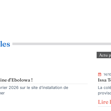
les
Actu p
14/1
aine d’Ebolowa !
Issa T
rier 2026 sur le site d’installation de
La col
her
provis
Lire 