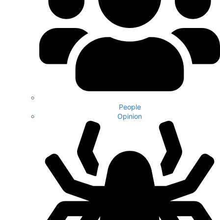
People
Opinion