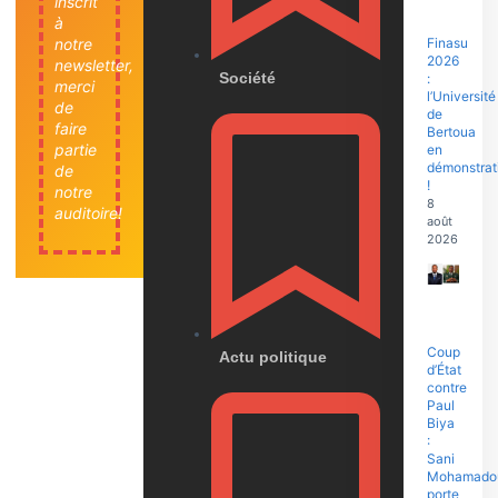
inscrit
à
notre
Finasu
2026
newsletter,
Société
:
merci
l’Université
de
de
faire
Bertoua
partie
en
démonstrat
de
!
notre
8
auditoire!
août
2026
Coup
Actu politique
d’État
contre
Paul
Biya
:
Sani
Mohamado
porte