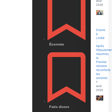
août
2026
Drame
à
Limbé
:
Éconmie
Après
l’éboulemen
meurtrier,
le
Premier
ministre
réconforte
les
sinistrés
7
août
2026
Faits divers