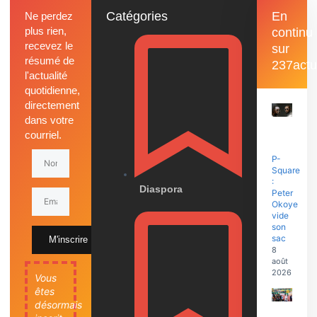
Catégories
En
Ne perdez
plus rien,
continu
recevez le
sur
résumé de
237actu
l'actualité
quotidienne,
directement
dans votre
courriel.
P-
Square
:
Diaspora
Peter
Okoye
vide
son
sac
M'inscrire
8
août
2026
Vous
êtes
désormais