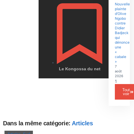
Nouvelle
plainte
d’Olive
Ngobo
contre
Didier
Badjeck
qui
dénonce
une
«
cabale
»
7
Le Kongossa du net
août
2026
Tout
voir
Dans la même catégorie:
Articles