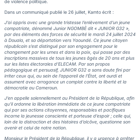
de violence politique.
Dans un communiqué publié le 26 juillet, Kamto écrit :
J’ai appris avec une grande tristesse l’enlèvement d’un jeune
compatriote, dénommé Junior NGOMBÈ dit « JUNIOR G32 »,
par des éléments des forces de sécurité le mardi 24 juillet 2024
à Douala, et sa déportation vers Yaoundé. Ce jeune citoyen
républicain s’est distingué par son engagement pour le
changement par les urnes et dans la paix, qui passe par des
inscriptions massives de tous les jeunes âgés de 20 ans et plus
sur les listes électorales d’ELECAM. Par son propos
pédagogique et persuasif, JUNIOR G32 a sans doute fini par
irriter ceux qui, au sein de l’appareil de l’État, ont ourdi et
assument avec arrogance un complot contre la liberté et la
démocratie au Cameroun.
J’en appelle solennellement au Président de la République, afin
qu’il ordonne la libération immédiate de ce jeune compatriote
qui par ses actions citoyennes, responsables et pacifiques
incarne la jeunesse consciente et porteuse d’espoir ; celle qui,
loin de la distraction et des histoires d’alcôve, questionne son
avenir et celui de notre nation.
Monsieur le Président de la République, il y a urgence à arrêter