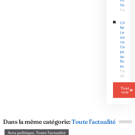
Fouda et
l’exécuti
7 août 2
CAN
féminine 
Le Niger
sur la
route du
Camero
pour un
quart de
finale
explosif
7 août
2026
Tout
voir
Dans la même catégorie:
Toute l'actualité
Actu politique
,
Toute l'actualité