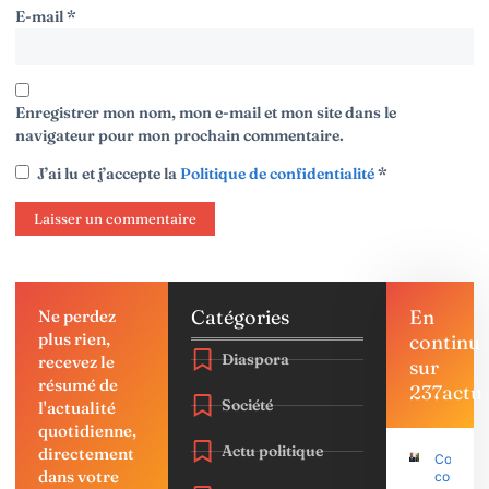
E-mail
*
Enregistrer mon nom, mon e-mail et mon site dans le
navigateur pour mon prochain commentaire.
J’ai lu et j’accepte la
Politique de confidentialité
*
Catégories
En
Ne perdez
plus rien,
continu
Diaspora
recevez le
sur
résumé de
237actu
Société
l'actualité
quotidienne,
Actu politique
directement
Coup d’É
dans votre
contre P