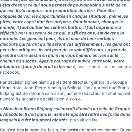
l’état d’esprit ce qui nous permet de pouvoir voir au-delà de ce
qui est. Il y’a toujours une préparation derrière. Pour être
capable de voir les opportunités en chaque situation, même les
pires, votre esprit doit être préparé. Pour innover, changer le
monde, il faut quitter les sentiers battus, il faut apprendre à
réfléchir hors du cadre de ce qui, au fil des ans, est devenu la
normale. Les gens ont peur, ils ont peur de tenir certains
discours qui feront qu’ils seront vus différemment ; les gens ont
peur des critiques, ils ont peur de se voir différents. La peur de
prendre votre destin en main ne vous mènera en rien sur le
chemin du succès. Ayez le courage de suivre votre voie, votre
intuition et faire fi du bruit extérieur
», avait-il ecrit sur son compte
Facebook.
Par décision signée hier du président directeur général du Groupe
L’Anecdote, Jean-Pierre Amougou Belinga, l’on apprend que Bruno
Bidjang est de retour à sa maison, nommé rédacteur en chef adjoint
numéro de la chaîne de télévision Vision 4.
«
Monsieur Bruno Bidjang est interdit d’accès au sein du Groupe
L’Anecdote. Il doit dans le même temps être retiré des foras dans
lesquels il a été indument ajouté
», pouvait-on lire
Ce n’est pas la première fois qu’on assiste à pareil revirement. Bruno