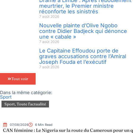
Drame à Limbé : Après l’éboulement
meurtrier, le Premier ministre
réconforte les sinistrés
7 août 2026
Nouvelle plainte d’Olive Ngobo
contre Didier Badjeck qui dénonce
une « cabale »
7 août 2026
Le Capitaine Effoudou porte de
graves accusations contre l’Amiral
Joseph Fouda et l’exécutif
7 août 2026
Tout voir
Dans la même catégorie:
Sport
Sport
,
Toute l'actualité
07/08/2026
6 Min Read
CAN féminine : Le Nigeria sur la route du Cameroun pour un qu