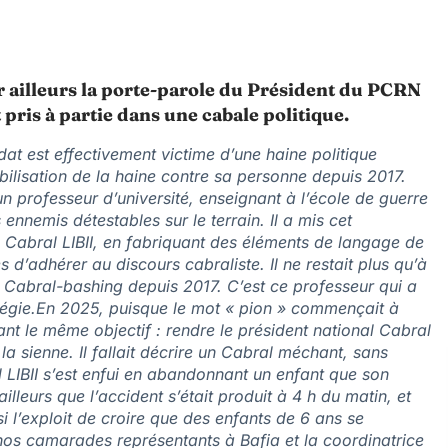
r ailleurs la porte-parole du Président du PCRN
 pris à partie dans une cabale politique.
at est effectivement victime d’une haine politique
ilisation de la haine contre sa personne depuis 2017.
un professeur d’université, enseignant à l’école de guerre
nnemis détestables sur le terrain. Il a mis cet
Cabral LIBII, en fabriquant des éléments de langage de
 d’adhérer au discours cabraliste. Il ne restait plus qu’à
e Cabral-bashing depuis 2017. C’est ce professeur qui a
égie.E
n 2025, puisque le mot « pion » commençait à
isant le même objectif : rendre le président national Cabral
 la sienne. Il fallait décrire un Cabral méchant, sans
LIBII s’est enfui en abandonnant un enfant que son
illeurs que l’accident s’était produit à 4 h du matin, et
si l’exploit de croire que des enfants de 6 ans se
nos camarades représentants à Bafia et la coordinatrice