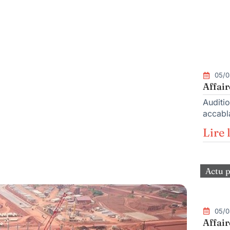
05/0
Affair
Auditio
accabla
Lire 
Actu p
05/0
Affair