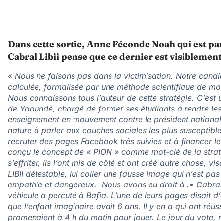
Dans cette sortie, Anne Féconde Noah qui est pa
Cabral Libii pense que ce dernier est visiblement
«
Nous ne faisons pas dans la victimisation. Notre candid
calculée, formalisée par une méthode scientifique de mob
Nous connaissons tous l’auteur de cette stratégie. C’est 
de Yaoundé, chargé de former ses étudiants à rendre les e
enseignement en mouvement contre le président national 
nature à parler aux couches sociales les plus susceptibles
recruter des pages Facebook très suivies et à financer l
conçu le concept de « PION » comme mot-clé de la strat
s’effriter, ils l’ont mis de côté et ont créé autre chose, v
LIBII détestable, lui coller une fausse image qui n’est pas
empathie et dangereux. Nous avons eu droit à :• Cabral 
véhicule a percuté à Bafia. L’une de leurs pages disait d’a
que l’enfant imaginaire avait 6 ans. Il y en a qui ont réus
promenaient à 4 h du matin pour jouer. Le jour du vote, 