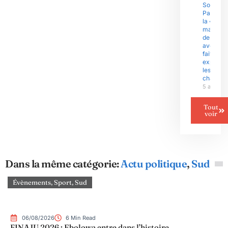
Sous l’èr
Paul Biy
la «
malédict
des
avenants
fait
exploser
les gran
chantier
5 août 2
Tout
voir
Dans la même catégorie:
Actu politique
,
Sud
Évènements
,
Sport
,
Sud
06/08/2026
6 Min Read
FINAJU 2026 : Ebolowa entre dans l’histoire