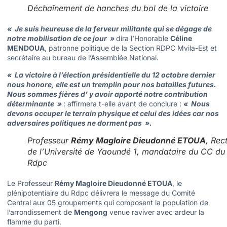
Déchaînement de hanches du bol de la victoire
« Je suis heureuse de la ferveur militante qui se dégage de
notre mobilisation de ce jour »
dira l’Honorable
Céline
MENDOUA
, patronne politique de la Section RDPC Mvila-Est et
secrétaire au bureau de l’Assemblée National.
« La victoire à l’élection présidentielle du 12 octobre dernier
nous honore, elle est un tremplin pour nos batailles futures.
Nous sommes fières d’ y avoir apporté notre contribution
déterminante »
: affirmera t-elle avant de conclure :
« Nous
devons occuper le terrain physique et celui des idées car nos
adversaires politiques ne dorment pas ».
Professeur
Rémy Magloire Dieudonné ETOUA
, Rec
de l’Université de Yaoundé 1, mandataire du CC du
Rdpc
Le Professeur
Rémy Magloire Dieudonné ETOUA
, le
plénipotentiaire du Rdpc délivrera le message du Comité
Central aux 05 groupements qui composent la population de
l’arrondissement de
Mengong
venue raviver avec ardeur la
flamme du parti.