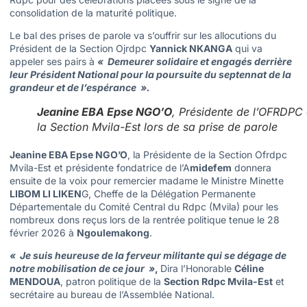
consolidation de la maturité politique.
Le bal des prises de parole va s’ouffrir sur les allocutions du
Président de la Section Ojrdpc
Yannick NKANGA
qui va
appeler ses pairs à
« Demeurer solidaire et engagés derrière
leur Président National pour la poursuite du septennat de la
grandeur et de l’espérance ».
Jeanine EBA Epse NGO’O
, Présidente de l’OFRDPC
la Section Mvila-Est lors de sa prise de parole
Jeanine EBA Epse NGO’O
, la Présidente de la Section Ofrdpc
Mvila-Est et présidente fondatrice de l’A
midefem
donnera
ensuite de la voix pour remercier madame le Ministre Minette
LIBOM LI LIKEN
G, Cheffe de la Délégation Permanente
Départementale du Comité Central du Rdpc (Mvila) pour les
nombreux dons reçus lors de la rentrée politique tenue le 28
février 2026 à
Ngoulemakong
.
« Je suis heureuse de la ferveur militante qui se dégage de
notre mobilisation de ce jour »
,
Dira l’Honorable
Céline
MENDOUA
, patron politique de la
Section Rdpc Mvila-Est
et
secrétaire au bureau de l’Assemblée National.