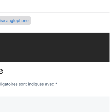
ise anglophone
e
igatoires sont indiqués avec
*