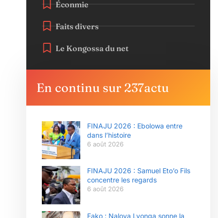
Éconmie
Faits divers
Le Kongossa du net
En continu sur 237actu
FINAJU 2026 : Ebolowa entre
dans l’histoire
6 août 2026
FINAJU 2026 : Samuel Eto’o Fils
concentre les regards
6 août 2026
Fako : Nalova Lyonga sonne la