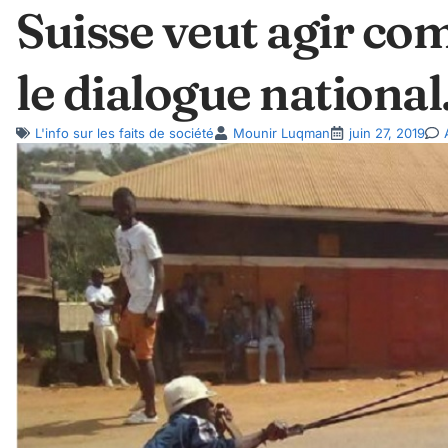
Suisse veut agir c
le dialogue national
L'info sur les faits de société
Mounir Luqman
juin 27, 2019