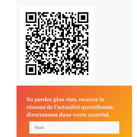
Ne perdez plus rien, recevez le
résumé de l'actualité quotidienne,
directement dans votre courriel.