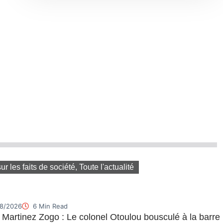
sur les faits de société
,
Toute l'actualité
8/2026
6 Min Read
e Martinez Zogo : Le colonel Otoulou bousculé à la barre