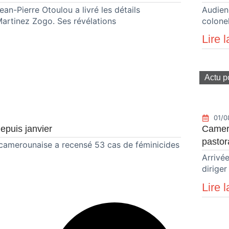
ean-Pierre Otoulou a livré les détails
Audien
 Martinez Zogo. Ses révélations
colonel
Lire l
Actu p
01/0
epuis janvier
Camero
pastor
ile camerounaise a recensé 53 cas de féminicides
Arrivé
diriger
Lire l