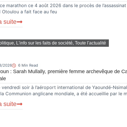
ce marathon ce 4 août 2026 dans le procès de l’assassinat 
 Otoulou a fait face au feu
a suite
olitique
,
L'info sur les faits de société
,
Toute l'actualité
8/2026
6 Min Read
un : Sarah Mullally, première femme archevêque de Can
ale
e vendredi soir à l’aéroport international de Yaoundé-Nsima
 la Communion anglicane mondiale, a été accueillie par le m
a suite