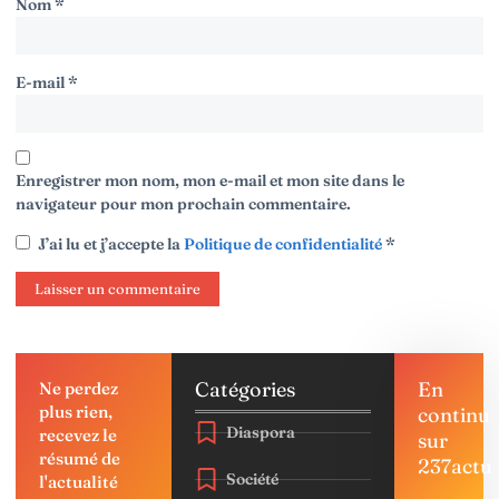
Nom
*
E-mail
*
Enregistrer mon nom, mon e-mail et mon site dans le
navigateur pour mon prochain commentaire.
J’ai lu et j’accepte la
Politique de confidentialité
*
Catégories
En
Ne perdez
plus rien,
continu
Diaspora
recevez le
sur
résumé de
237actu
Société
l'actualité