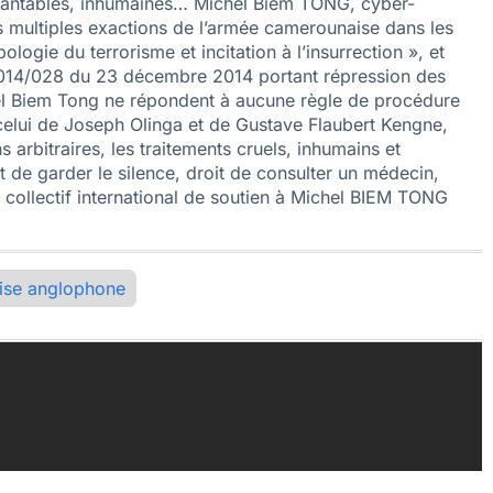
uvantables, inhumaines… Michel Biem TONG, cyber-
les multiples exactions de l’armée camerounaise dans les
gie du terrorisme et incitation à l’insurrection », et
° 2014/028 du 23 décembre 2014 portant répression des
chel Biem Tong ne répondent à aucune règle de procédure
lui de Joseph Olinga et de Gustave Flaubert Kengne,
 arbitraires, les traitements cruels, inhumains et
t de garder le silence, droit de consulter un médecin,
 un collectif international de soutien à Michel BIEM TONG
ise anglophone