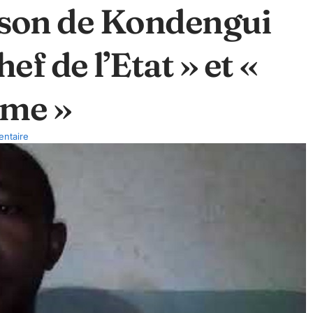
rison de Kondengui
f de l’Etat » et «
sme »
ntaire