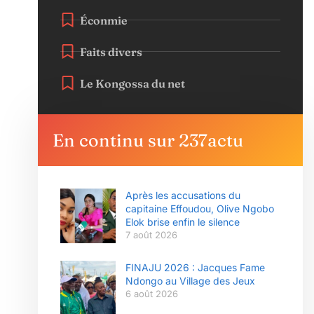
Éconmie
Faits divers
Le Kongossa du net
En continu sur 237actu
Après les accusations du
capitaine Effoudou, Olive Ngobo
Elok brise enfin le silence
7 août 2026
FINAJU 2026 : Jacques Fame
Ndongo au Village des Jeux
6 août 2026