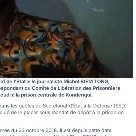
f de l’Etat » le journaliste Michel BIEM TONG,
pondant du Comité de Libération des Prisonniers
eudi à la prison centrale de Kondengui.
 dans les geôles du Secrétariat d’État à la Défense (SED)
dé de le placer sous mandat de dépôt à la prison de
urnée du 23 octobre 2018. Il est depuis cette date