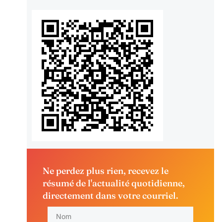
Ne perdez plus rien, recevez le
résumé de l'actualité quotidienne,
directement dans votre courriel.