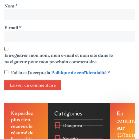
Nom
*
E-mail
*
Enregistrer mon nom, mon e-mail et mon site dans le
navigateur pour mon prochain commentaire.
J’ai lu et j’accepte la
Politique de confidentialité
*
Catégories
En
Ne perdez
plus rien,
continu
Diaspora
recevez le
sur
résumé de
237actu
Société