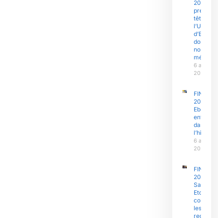
2026 : l’
prend la
tête,
l’Univers
d’Ebolo
domine 
nombre 
médaille
6 août
2026
FINAJU
2026 :
Ebolowa
entre
dans
l’histoire
6 août
2026
FINAJU
2026 :
Samuel
Eto’o Fils
concent
les
regards