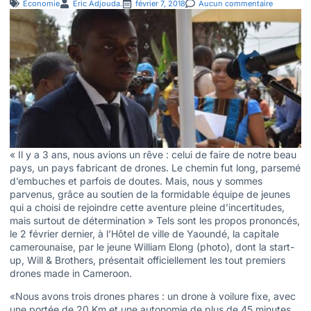
Économie
Eric Adjouda.
février 7, 2018
Aucun commentaire
« Il y a 3 ans, nous avions un rêve : celui de faire de notre beau
pays, un pays fabricant de drones. Le chemin fut long, parsemé
d’embuches et parfois de doutes. Mais, nous y sommes
parvenus, grâce au soutien de la formidable équipe de jeunes
qui a choisi de rejoindre cette aventure pleine d’incertitudes,
mais surtout de détermination » Tels sont les propos prononcés,
le 2 février dernier, à l’Hôtel de ville de Yaoundé, la capitale
camerounaise, par le jeune William Elong (photo), dont la start-
up, Will & Brothers, présentait officiellement les tout premiers
drones made in Cameroon.
«Nous avons trois drones phares : un drone à voilure fixe, avec
une portée de 20 Km et une autonomie de plus de 45 minutes,