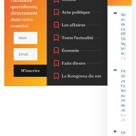
l'actualité
quotidienne,
Actu politique
directement
Après le
dans votre
accusati
du
Les affaires
courriel.
capitain
Effoudou
Toute l'actualité
Olive
Ngobo E
brise enf
Éconmie
le silenc
7 août 2
Faits divers
M'inscrire
FINAJU
Le Kongossa du net
2026 :
Jacques
Fame
Ndongo
au
Village
des
Jeux
6 août
2026
FINAJU