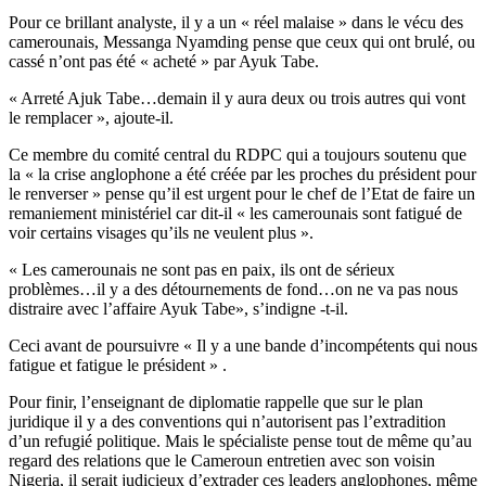
Pour ce brillant analyste, il y a un « réel malaise » dans le vécu des
camerounais, Messanga Nyamding pense que ceux qui ont brulé, ou
cassé n’ont pas été « acheté » par Ayuk Tabe.
« Arreté Ajuk Tabe…demain il y aura deux ou trois autres qui vont
le remplacer », ajoute-il.
Ce membre du comité central du RDPC qui a toujours soutenu que
la « la crise anglophone a été créée par les proches du président pour
le renverser » pense qu’il est urgent pour le chef de l’Etat de faire un
remaniement ministériel car dit-il « les camerounais sont fatigué de
voir certains visages qu’ils ne veulent plus ».
« Les camerounais ne sont pas en paix, ils ont de sérieux
problèmes…il y a des détournements de fond…on ne va pas nous
distraire avec l’affaire Ayuk Tabe», s’indigne -t-il.
Ceci avant de poursuivre « Il y a une bande d’incompétents qui nous
fatigue et fatigue le président » .
Pour finir, l’enseignant de diplomatie rappelle que sur le plan
juridique il y a des conventions qui n’autorisent pas l’extradition
d’un refugié politique. Mais le spécialiste pense tout de même qu’au
regard des relations que le Cameroun entretien avec son voisin
Nigeria, il serait judicieux d’extrader ces leaders anglophones, même