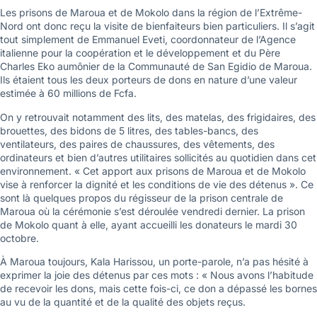
Les prisons de Maroua et de Mokolo dans la région de l’Extrême-
Nord ont donc reçu la visite de bienfaiteurs bien particuliers. Il s’agit
tout simplement de Emmanuel Eveti, coordonnateur de l’Agence
italienne pour la coopération et le développement et du Père
Charles Eko aumônier de la Communauté de San Egidio de Maroua.
Ils étaient tous les deux porteurs de dons en nature d’une valeur
estimée à 60 millions de Fcfa.
On y retrouvait notamment des lits, des matelas, des frigidaires, des
brouettes, des bidons de 5 litres, des tables-bancs, des
ventilateurs, des paires de chaussures, des vêtements, des
ordinateurs et bien d’autres utilitaires sollicités au quotidien dans cet
environnement. « Cet apport aux prisons de Maroua et de Mokolo
vise à renforcer la dignité et les conditions de vie des détenus ». Ce
sont là quelques propos du régisseur de la prison centrale de
Maroua où la cérémonie s’est déroulée vendredi dernier. La prison
de Mokolo quant à elle, ayant accueilli les donateurs le mardi 30
octobre.
À Maroua toujours, Kala Harissou, un porte-parole, n’a pas hésité à
exprimer la joie des détenus par ces mots : « Nous avons l’habitude
de recevoir les dons, mais cette fois-ci, ce don a dépassé les bornes
au vu de la quantité et de la qualité des objets reçus.