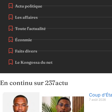
Actu politique
Les affaires
Toute l'actualité
Éconmie
Faits divers
Le Kongossa du net
En continu sur 237actu
Coup d’Éta
7 août 2026