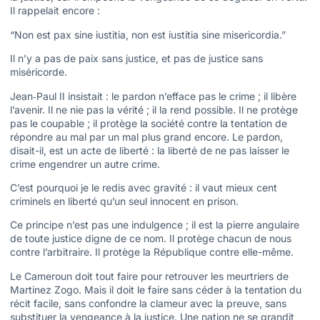
Il rappelait encore :
“Non est pax sine iustitia, non est iustitia sine misericordia.”
Il n’y a pas de paix sans justice, et pas de justice sans
miséricorde.
Jean‑Paul II insistait : le pardon n’efface pas le crime ; il libère
l’avenir. Il ne nie pas la vérité ; il la rend possible. Il ne protège
pas le coupable ; il protège la société contre la tentation de
répondre au mal par un mal plus grand encore. Le pardon,
disait-il, est un acte de liberté : la liberté de ne pas laisser le
crime engendrer un autre crime.
C’est pourquoi je le redis avec gravité : il vaut mieux cent
criminels en liberté qu’un seul innocent en prison.
Ce principe n’est pas une indulgence ; il est la pierre angulaire
de toute justice digne de ce nom. Il protège chacun de nous
contre l’arbitraire. Il protège la République contre elle-même.
Le Cameroun doit tout faire pour retrouver les meurtriers de
Martinez Zogo. Mais il doit le faire sans céder à la tentation du
récit facile, sans confondre la clameur avec la preuve, sans
substituer la vengeance à la justice. Une nation ne se grandit