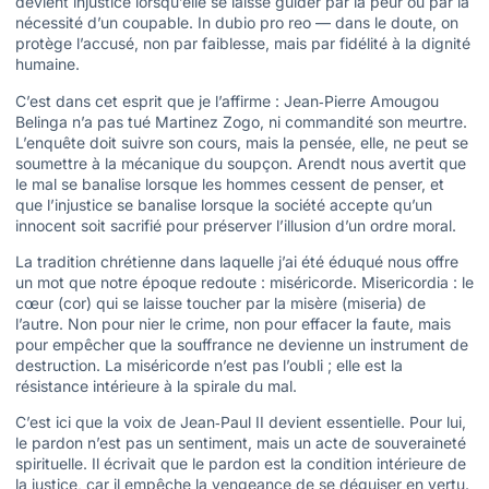
devient injustice lorsqu’elle se laisse guider par la peur ou par la
nécessité d’un coupable. In dubio pro reo — dans le doute, on
protège l’accusé, non par faiblesse, mais par fidélité à la dignité
humaine.
C’est dans cet esprit que je l’affirme : Jean‑Pierre Amougou
Belinga n’a pas tué Martinez Zogo, ni commandité son meurtre.
L’enquête doit suivre son cours, mais la pensée, elle, ne peut se
soumettre à la mécanique du soupçon. Arendt nous avertit que
le mal se banalise lorsque les hommes cessent de penser, et
que l’injustice se banalise lorsque la société accepte qu’un
innocent soit sacrifié pour préserver l’illusion d’un ordre moral.
La tradition chrétienne dans laquelle j’ai été éduqué nous offre
un mot que notre époque redoute : miséricorde. Misericordia : le
cœur (cor) qui se laisse toucher par la misère (miseria) de
l’autre. Non pour nier le crime, non pour effacer la faute, mais
pour empêcher que la souffrance ne devienne un instrument de
destruction. La miséricorde n’est pas l’oubli ; elle est la
résistance intérieure à la spirale du mal.
C’est ici que la voix de Jean‑Paul II devient essentielle. Pour lui,
le pardon n’est pas un sentiment, mais un acte de souveraineté
spirituelle. Il écrivait que le pardon est la condition intérieure de
la justice, car il empêche la vengeance de se déguiser en vertu.