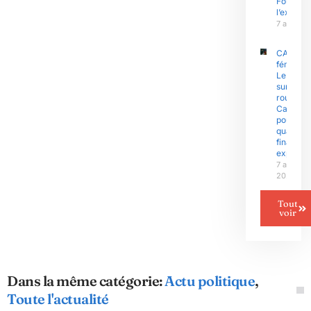
Fouda et
l’exécuti
7 août 2
CAN
féminine 
Le Niger
sur la
route du
Camero
pour un
quart de
finale
explosif
7 août
2026
Tout
voir
Dans la même catégorie:
Actu politique
,
Toute l'actualité