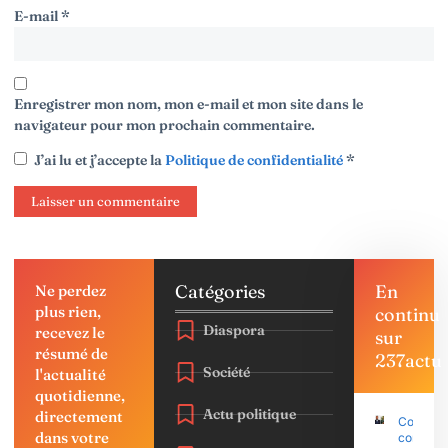
E-mail
*
Enregistrer mon nom, mon e-mail et mon site dans le
navigateur pour mon prochain commentaire.
J’ai lu et j’accepte la
Politique de confidentialité
*
Catégories
En
Ne perdez
plus rien,
continu
Diaspora
recevez le
sur
résumé de
237actu
Société
l'actualité
quotidienne,
Actu politique
directement
Coup d’É
dans votre
contre P