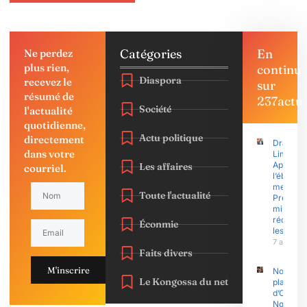
Catégories
En
Ne perdez
plus rien,
continu
Diaspora
recevez le
sur
résumé de
237actu
Société
l'actualité
quotidienne,
Actu politique
directement
Drame à
dans votre
Limbé :
Après
Les affaires
courriel.
l’éboule
meurtrier
Toute l'actualité
Premier
ministre
réconfor
Éconmie
les sinis
7 août 2
Faits divers
M'inscrire
Nouvell
Le Kongossa du net
plainte
d’Olive
Ngobo