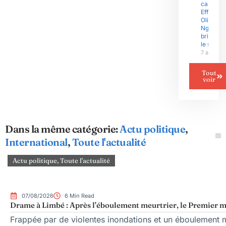
capitain
Effoudou
Olive
Ngobo E
brise enf
le silenc
7 août 2
Tout
voir
Dans la même catégorie:
Actu politique
,
International
,
Toute l'actualité
Actu politique
,
Toute l'actualité
07/08/2026
6 Min Read
Drame à Limbé : Après l’éboulement meurtrier, le Premier mi
Frappée par de violentes inondations et un éboulement me