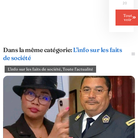
2026
Tout
voir
Dans la même catégorie:
L'info sur les faits
de société
L'info sur les faits de société
,
Toute l'actualité