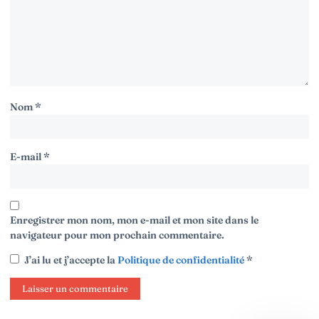
Nom
*
E-mail
*
Enregistrer mon nom, mon e-mail et mon site dans le
navigateur pour mon prochain commentaire.
J’ai lu et j’accepte la
Politique de confidentialité
*