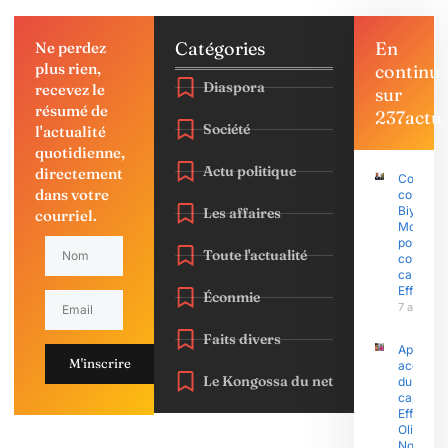
Catégories
En
Ne perdez
plus rien,
continu
Diaspora
recevez le
sur
résumé de
237actu
Société
l'actualité
quotidienne,
Actu politique
directement
Coup d’É
dans votre
contre P
Biya : Sa
Les affaires
courriel.
Mohama
porte pla
Toute l'actualité
contre l
capitain
Effoudo
Éconmie
7 août 2
Faits divers
Après le
M'inscrire
accusati
Le Kongossa du net
du
capitain
Effoudou
Olive
Ngobo E