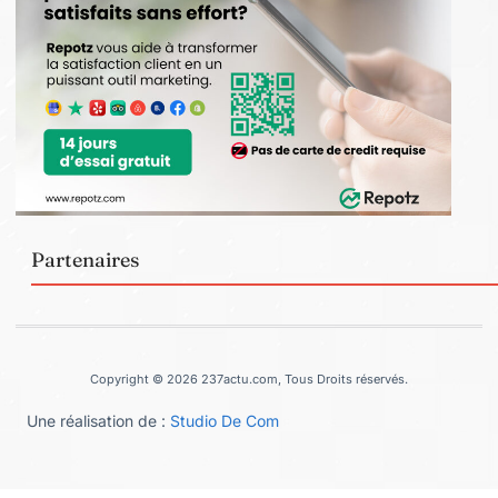
Partenaires
Copyright © 2026 237actu.com, Tous Droits réservés.
Une réalisation de :
Studio De Com