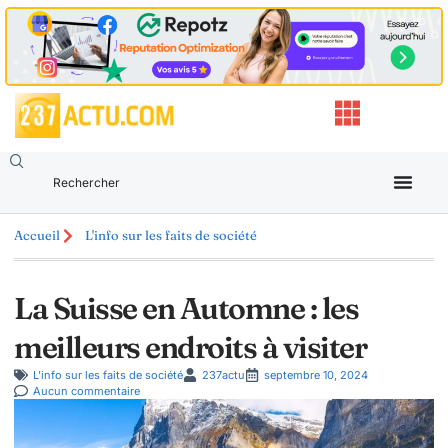
Accueil
L'info sur les faits de société
La Suisse en Automne : les
meilleurs endroits à visiter
L'info sur les faits de société
237actu
septembre 10, 2024
Aucun commentaire