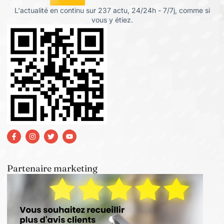
L'actualité en continu sur 237 actu, 24/24h - 7/7j, comme si
vous y étiez.
Partenaire marketing