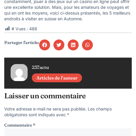
constamment, jouer à des jeux sur un casino en ligne peut offrir
une excellente solution. Mais, pour les amateurs de voyages et
qui en ont les moyens, voici ci-dessus présentés, les 5 meilleurs
endroits à visiter en suisse en Automne.
# Vues :
486
Partager l'article:
237actu
Articles de l'auteur
Laisser un commentaire
Votre adresse e-mail ne sera pas publiée.
Les champs
obligatoires sont indiqués avec
*
Commentaire
*