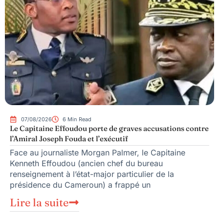
07/08/2026
6 Min Read
Le Capitaine Effoudou porte de graves accusations contre
l’Amiral Joseph Fouda et l’exécutif
Face au journaliste Morgan Palmer, le Capitaine
Kenneth Effoudou (ancien chef du bureau
renseignement à l’état-major particulier de la
présidence du Cameroun) a frappé un
Lire la suite