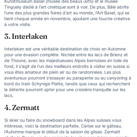
Kunstmuseum Basel (musée des beaux-arts) et le musée
Tinguely dédié à l’art cinétique sont à voir. De plus, Bâle abrite
l’une des plus grandes foires d’art au monde, l’Art Basel, qui se
tient chaque année en novembre, ajoutant une touche créative
à votre visite.
3. Interlaken
Interlaken est une véritable destination de choix en Automne
pour une évasion complète. Nichée entre les lacs de Brienz et
de Thoune, avec les majestueuses Alpes bernoises en toile de
fond, il s’agit de l’un des meilleurs endroits à visiter en suisse si
vous êtes amateur de plein air ou de randonnées. Les plus
aventureux pourront s’essayer au parapente ou au canyoning à
bord du train Schynige Platte, tandis que ceux qui recherchent
la détente pourront opter pour une croisière tranquille sur les
lacs.
4. Zermatt
Si skier ou faire du snowboard dans les Alpes suisses vous
intéresse, voici la destination parfaite. Cerise sur le gâteau,
l’Automne marque le début de la saison de glisse. Zermatt