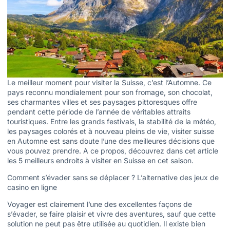
Le meilleur moment pour visiter la Suisse, c’est l’Automne. Ce
pays reconnu mondialement pour son fromage, son chocolat,
ses charmantes villes et ses paysages pittoresques offre
pendant cette période de l’année de véritables attraits
touristiques. Entre les grands festivals, la stabilité de la météo,
les paysages colorés et à nouveau pleins de vie, visiter suisse
en Automne est sans doute l’une des meilleures décisions que
vous pouvez prendre. A ce propos, découvrez dans cet article
les 5 meilleurs endroits à visiter en Suisse en cet saison.
Comment s’évader sans se déplacer ? L’alternative des jeux de
casino en ligne
Voyager est clairement l’une des excellentes façons de
s’évader, se faire plaisir et vivre des aventures, sauf que cette
solution ne peut pas être utilisée au quotidien. Il existe bien