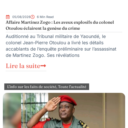
05/08/2026
6 Min Read
Affaire Martinez Zogo : Les aveux explosifs du colonel
Otoulou éclairent la genèse du crime
Auditionné au Tribunal militaire de Yaoundé, le
colonel Jean-Pierre Otoulou a livré les détails
accablants de l’enquête préliminaire sur l’assassinat
de Martinez Zogo. Ses révélations
Lire la suite
L'info sur les faits de société
,
Toute l'actualité