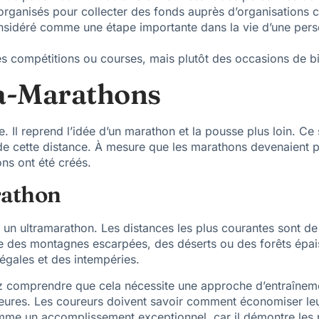
anisés pour collecter des fonds auprès d’organisations carit
onsidéré comme une étape importante dans la vie d’une per
 compétitions ou courses, mais plutôt des occasions de bien
ra-Marathons
. Il reprend l’idée d’un marathon et la pousse plus loin. Ce
elà de cette distance. À mesure que les marathons devenaien
ons ont été créés.
rathon
 un ultramarathon. Les distances les plus courantes sont d
e des montagnes escarpées, des déserts ou des forêts épais
égales et des intempéries.
 comprendre que cela nécessite une approche d’entraînement d
heures. Les coureurs doivent savoir comment économiser le
mme un accomplissement exceptionnel, car il démontre les p