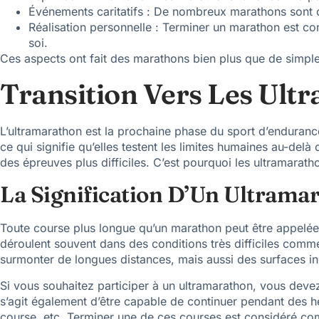
Événements caritatifs : De nombreux marathons sont org
Réalisation personnelle : Terminer un marathon est c
soi.
Ces aspects ont fait des marathons bien plus que de simples
Transition Vers Les Ult
L’ultramarathon est la prochaine phase du sport d’endurance
ce qui signifie qu’elles testent les limites humaines au-d
des épreuves plus difficiles. C’est pourquoi les ultramarath
La Signification D’Un Ultrama
Toute course plus longue qu’un marathon peut être appelée
déroulent souvent dans des conditions très difficiles comm
surmonter de longues distances, mais aussi des surfaces in
Si vous souhaitez participer à un ultramarathon, vous devez
s’agit également d’être capable de continuer pendant des 
course, etc. Terminer une de ces courses est considéré co