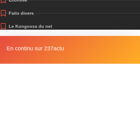
Faits divers
Le Kongossa du net
En continu sur 237actu