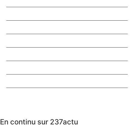
Diaspora
Société
Actu politique
Les affaires
Toute l'actualité
Éconmie
Faits divers
Le Kongossa du net
En continu sur 237actu