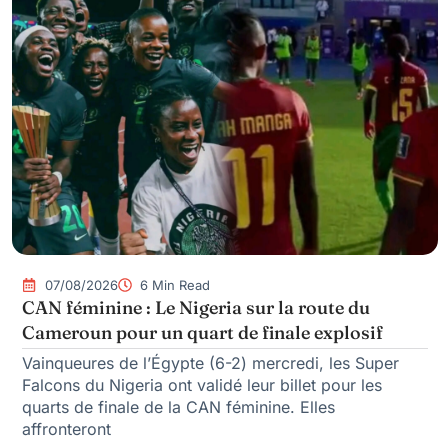
07/08/2026
6 Min Read
CAN féminine : Le Nigeria sur la route du
Cameroun pour un quart de finale explosif
Vainqueures de l’Égypte (6-2) mercredi, les Super
Falcons du Nigeria ont validé leur billet pour les
quarts de finale de la CAN féminine. Elles
affronteront