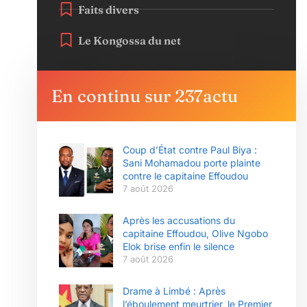
Faits divers
Le Kongossa du net
En continu sur 237actu
Coup d’État contre Paul Biya :
Sani Mohamadou porte plainte
contre le capitaine Effoudou
7 août 2026
Après les accusations du
capitaine Effoudou, Olive Ngobo
Elok brise enfin le silence
7 août 2026
Drame à Limbé : Après
l’éboulement meurtrier, le Premier