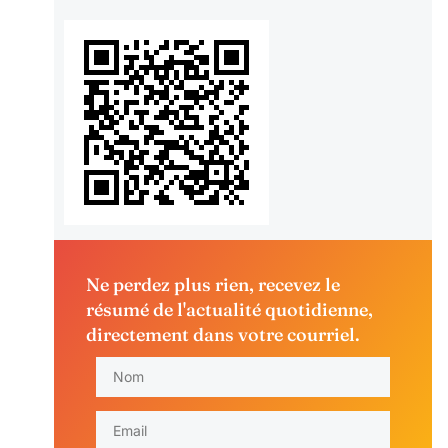
Ne perdez plus rien, recevez le
résumé de l'actualité quotidienne,
directement dans votre courriel.