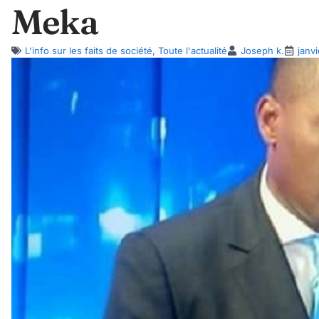
Meka
L'info sur les faits de société
,
Toute l'actualité
Joseph k.
janv