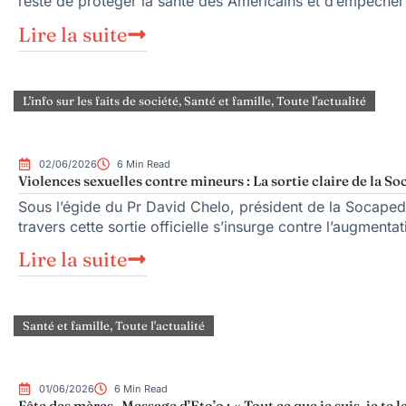
reste de protéger la santé des Américains et d’empêcher
Lire la suite
L'info sur les faits de société
,
Santé et famille
,
Toute l'actualité
02/06/2026
6 Min Read
Violences sexuelles contre mineurs : La sortie claire de la S
Sous l’égide du Pr David Chelo, président de la Socaped
travers cette sortie officielle s’insurge contre l’augmenta
Lire la suite
Santé et famille
,
Toute l'actualité
01/06/2026
6 Min Read
Fête des mères- Message d’Eto’o : « Tout ce que je suis, je te l