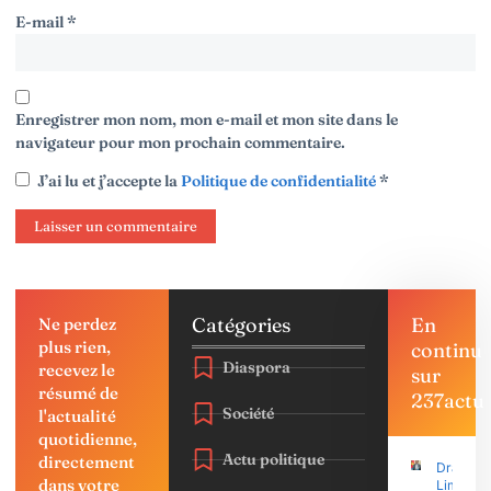
E-mail
*
Enregistrer mon nom, mon e-mail et mon site dans le
navigateur pour mon prochain commentaire.
J’ai lu et j’accepte la
Politique de confidentialité
*
Catégories
En
Ne perdez
plus rien,
continu
Diaspora
recevez le
sur
résumé de
237actu
Société
l'actualité
quotidienne,
Actu politique
directement
Drame à
dans votre
Limbé :