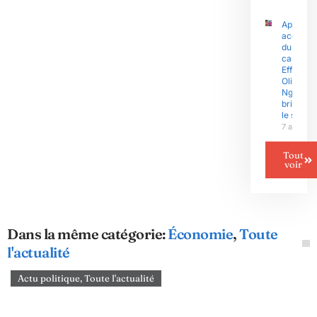
Après le
accusati
du
capitain
Effoudou
Olive
Ngobo E
brise enf
le silenc
7 août 2
Tout
voir
Dans la même catégorie:
Économie
,
Toute
l'actualité
Actu politique
,
Toute l'actualité