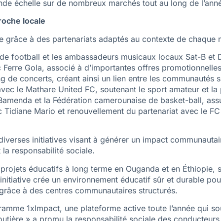
ande échelle sur de nombreux marchés tout au long de l’ann
roche locale
ocale grâce à des partenariats adaptés au contexte de chaque
 de football et les ambassadeurs musicaux locaux Sat-B et Dr
Ferre Gola, associé à d’importantes offres promotionnelles
g de concerts, créant ainsi un lien entre les communautés spo
vec le Mathare United FC, soutenant le sport amateur et la 
Bamenda et la Fédération camerounaise de basket-ball, assu
c Tidiane Mario et renouvellement du partenariat avec le FC
 diverses initiatives visant à générer un impact communautai
 la responsabilité sociale.
 projets éducatifs à long terme en Ouganda et en Éthiopie, s
nitiative crée un environnement éducatif sûr et durable pour
 grâce à des centres communautaires structurés.
amme 1xImpact, une plateforme active toute l’année qui souti
 routière » a promu la responsabilité sociale des conducteu