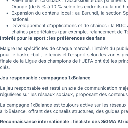
Paiements et cashback : l’accessibilité des paiement
Orange (de 5 % à 10 % selon les endroits où la méthod
Expansion du contenu local : au Burundi, la section Sp
national.
Développement d’applications et de chaînes : la RDC a
chaînes propriétaires (par exemple, relancement de T
Intérêt pour le sport : les préférences des fans
Malgré les spécificités de chaque marché, l’intérêt du publ
pour le basket-ball, le tennis et l’e-sport selon les zones
finale de la Ligue des champions de l’UEFA ont été les princ
clés.
Jeu responsable : campagnes 1xBalance
Le jeu responsable est resté un axe de communication maj
régulières sur les réseaux sociaux, proposant des contenus
La campagne 1xBalance est toujours active sur les réseaux 
à 1xBalance, offrant des conseils structurés, des guides pra
Reconnaissance internationale : finaliste des SiGMA Afr