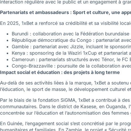
interaction régulière avec le public et un engagement à gr
Partenariats et ambassadeurs : Sport et culture, une app
En 2025, 1xBet a renforcé sa crédibilité et sa visibilité l
Burundi : collaboration avec la Fédération burundaise
République démocratique du Congo : partenariat avec 
Gambie : partenariat avec Jizzle, incluant le sponsorin
Kenya : sponsoring de la Waziri 1xCup et partenariat a
Cameroun : partenariats structurés avec Ténor, le FC 
Congo-Brazzaville : poursuite de la collaboration ave
Impact social et éducation : des projets à long terme
Au-delà de ses activités liées à la marque, 1xBet a soutenu
l’éducation, le sport de masse, le développement culturel et
Par le biais de la fondation SiGMA, 1xBet a contribué à des
communautaires. Dans le district de Kasese, en Ouganda, l’i
concentrée sur l’éducation et l’autonomisation des femmes
En Guinée, l’engagement social s’est concrétisé par le progr
humanitaires et familiales. En Zambie, le projet « Sécurité