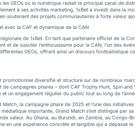
s les GEOs où le numérique restait le principal canal de dis
lement à ses activités marketing, 1xBet a investi dans la mo
 en soutenant des projets communautaires à forte valeur ajo
riat avec la CAF et dynamique de la CAN
ie régionale de 1xBet. En tant que partenaire officiel de la C
nt et de susciter l’enthousiasme pour la CAN, l’un des événe
ifférentes GEOs, offrant ainsi un discours footballistique c
r promotionnel diversifié et structuré sur de nombreux mar
nt de campagnes phares – dont CAF Trophy Hunt, Spin and W
ue et un engagement régulier du public tout au long de l’anné
Match, la campagne phare de 2025 et l’une des initiatives 
 médiatique importante, Grand Match s’est distingué par sa 
nde valeur. Au Ghana, au Burundi, en Zambie, au Congo-Bra
e en une expérience concrète et tangible qui a dépassé le