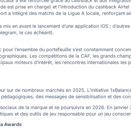
s locaux a été renforcée grâce au cashback et aux intégra
e est prise en charge) et l’introduction du cashback Airtel
ort a intégré des matchs de la Ligue A locale, renforçant ai
 mis en avant le lancement d’une application iOS ; d’autres 
elegram, le cas échéant).
ic pour l’ensemble du portefeuille s’est constamment concen
 géographiques. Les compétitions de la CAF, les grands cham
ipaux moteurs d’intérêt, les rencontres internationales les 
eur sur de nombreux marchés en 2025. L’initiative 1xBalan
 pédagogiques, des messages de sensibilisation et des conse
sociaux de la marque et se poursuivra en 2026. En janvier 
tiques et des outils de jeu responsable pour un jeu conscient
ica Awards