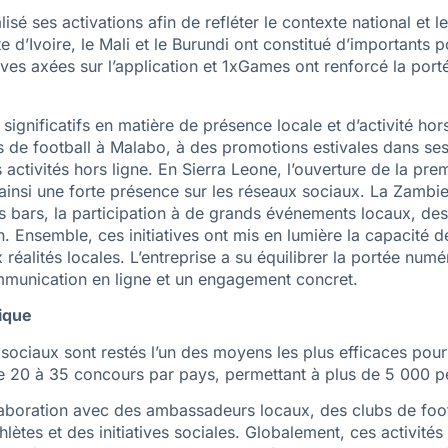
sé ses activations afin de refléter le contexte national et 
e d’Ivoire, le Mali et le Burundi ont constitué d’important
es axées sur l’application et 1xGames ont renforcé la portée,
ignificatifs en matière de présence locale et d’activité hor
de football à Malabo, à des promotions estivales dans ses 
activités hors ligne. En Sierra Leone, l’ouverture de la pr
insi une forte présence sur les réseaux sociaux. La Zambie a 
 bars, la participation à de grands événements locaux, des 
n. Ensemble, ces initiatives ont mis en lumière la capacité
alités locales. L’entreprise a su équilibrer la portée numéri
unication en ligne et un engagement concret.
ique
 sociaux sont restés l’un des moyens les plus efficaces pou
20 à 35 concours par pays, permettant à plus de 5 000 per
aboration avec des ambassadeurs locaux, des clubs de foo
ètes et des initiatives sociales. Globalement, ces activités 