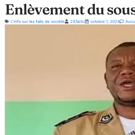
Enlèvement du sous
L'info sur les faits de société
237actu
octobre 1, 2024
Aucu