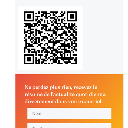
Ne perdez plus rien, recevez le
résumé de l'actualité quotidienne,
directement dans votre courriel.