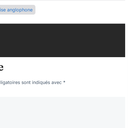
ise anglophone
e
igatoires sont indiqués avec
*