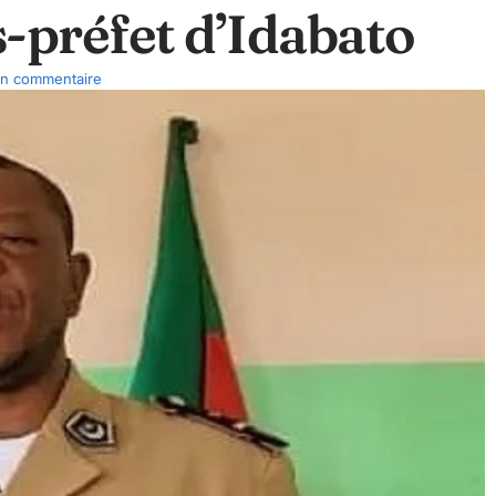
-préfet d’Idabato
n commentaire