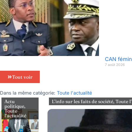
CAN fémini
7 août 2026
Tout voir
Dans la même catégorie:
Toute l'actualité
Actu
L'info sur les faits de société
,
Toute l
politique
,
Toute
l'actualité