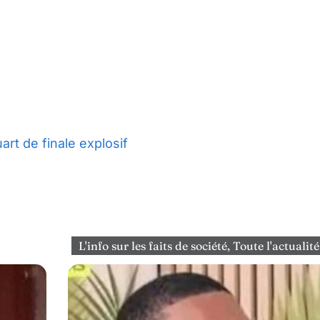
rt de finale explosif
L'info sur les faits de société
,
Toute l'actualité