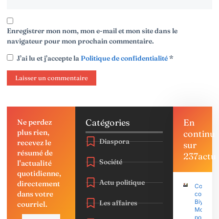
Enregistrer mon nom, mon e-mail et mon site dans le
navigateur pour mon prochain commentaire.
J’ai lu et j’accepte la
Politique de confidentialité
*
Catégories
En
Ne perdez
plus rien,
continu
Diaspora
recevez le
sur
résumé de
237actu
Société
l'actualité
quotidienne,
Actu politique
directement
Coup d’É
dans votre
contre P
Biya : Sa
Les affaires
courriel.
Mohama
porte pla