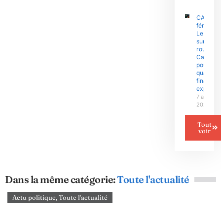
CAN
féminine 
Le Niger
sur la
route du
Camero
pour un
quart de
finale
explosif
7 août
2026
Tout
voir
Dans la même catégorie:
Toute l'actualité
Actu politique
,
Toute l'actualité